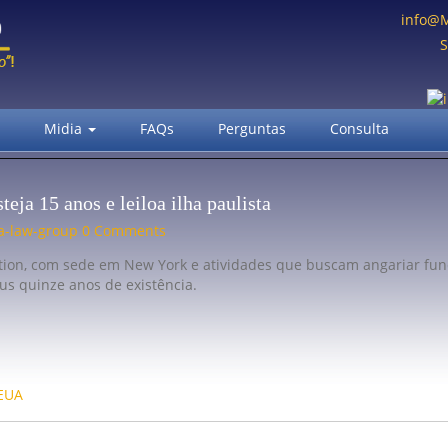
info@
S
Midia
FAQs
Perguntas
Consulta
teja 15 anos e leiloa ilha paulista
ria-law-group 0 Comments
ation, com sede em New York e atividades que buscam angariar fu
eus quinze anos de existência.
 EUA