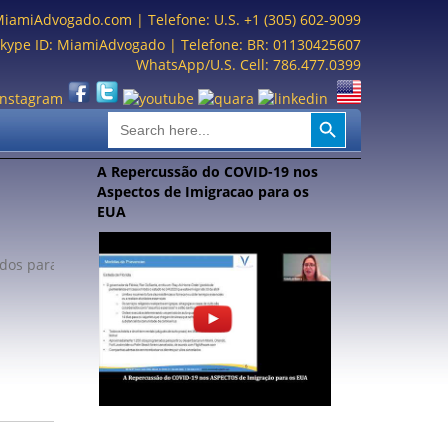
MiamiAdvogado.com
| Telefone: U.S. +1 (305) 602-9099
kype ID: MiamiAdvogado | Telefone: BR: 01130425607
WhatsApp/U.S. Cell: 786.477.0399
Search Button
Search
for:
A Repercussão do COVID-19 nos
Aspectos de Imigracao para os
EUA
ndos para