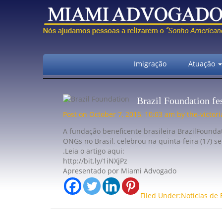
Imigração
Atuação
Brazil Foundation fes
Post on October 7, 2015, 10:03 am by the-victo
A fundação beneficente brasileira BrazilFound
ONGs no Brasil, celebrou na quinta-feira (17) s
.Leia o artigo aqui:
http://bit.ly/1iNXjPz
Apresentado por Miami Advogado
Filed Under:Notícias de