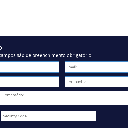
o
campos são de preenchimento obrigatório