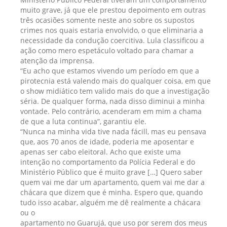
muito grave, já que ele prestou depoimento em outras
três ocasiões somente neste ano sobre os supostos
crimes nos quais estaria envolvido, o que eliminaria a
necessidade da condução coercitiva. Lula classificou a
ação como mero espetáculo voltado para chamar a
atenção da imprensa.
“Eu acho que estamos vivendo um período em que a
pirotecnia está valendo mais do qualquer coisa, em que
o show midiático tem valido mais do que a investigação
séria. De qualquer forma, nada disso diminui a minha
vontade. Pelo contrário, acenderam em mim a chama
de que a luta continua”, garantiu ele.
“Nunca na minha vida tive nada fácill, mas eu pensava
que, aos 70 anos de idade, poderia me aposentar e
apenas ser cabo eleitoral. Acho que existe uma
intenção no comportamento da Polícia Federal e do
Ministério Público que é muito grave […] Quero saber
quem vai me dar um apartamento, quem vai me dar a
chácara que dizem que é minha. Espero que, quando
tudo isso acabar, alguém me dê realmente a chácara
ou o
apartamento no Guarujá, que uso por serem dos meus