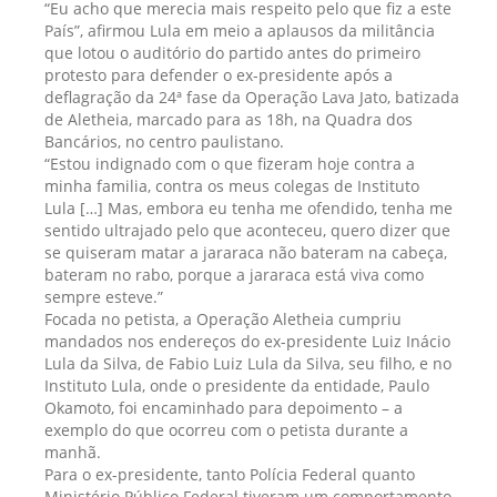
“Eu acho que merecia mais respeito pelo que fiz a este
País”, afirmou Lula em meio a aplausos da militância
que lotou o auditório do partido antes do primeiro
protesto para defender o ex-presidente após a
deflagração da 24ª fase da Operação Lava Jato, batizada
de Aletheia, marcado para as 18h, na Quadra dos
Bancários, no centro paulistano.
“Estou indignado com o que fizeram hoje contra a
minha familia, contra os meus colegas de Instituto
Lula […] Mas, embora eu tenha me ofendido, tenha me
sentido ultrajado pelo que aconteceu, quero dizer que
se quiseram matar a jararaca não bateram na cabeça,
bateram no rabo, porque a jararaca está viva como
sempre esteve.”
Focada no petista, a Operação Aletheia cumpriu
mandados nos endereços do ex-presidente Luiz Inácio
Lula da Silva, de Fabio Luiz Lula da Silva, seu filho, e no
Instituto Lula, onde o presidente da entidade, Paulo
Okamoto, foi encaminhado para depoimento – a
exemplo do que ocorreu com o petista durante a
manhã.
Para o ex-presidente, tanto Polícia Federal quanto
Ministério Público Federal tiveram um comportamento