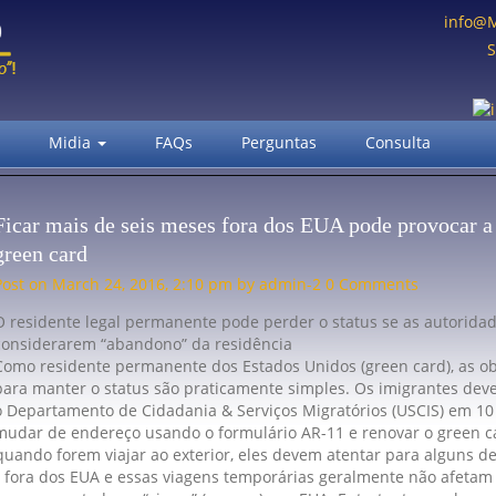
info@
S
Midia
FAQs
Perguntas
Consulta
Ficar mais de seis meses fora dos EUA pode provocar a
green card
Post on March 24, 2016, 2:10 pm by admin-2 0 Comments
O residente legal permanente pode perder o status se as autorida
considerarem “abandono” da residência
Como residente permanente dos Estados Unidos (green card), as o
para manter o status são praticamente simples. Os imigrantes deve
o Departamento de Cidadania & Serviços Migratórios (USCIS) em 10
mudar de endereço usando o formulário AR-11 e renovar o green c
 quando forem viajar ao exterior, eles devem atentar para alguns de
 fora dos EUA e essas viagens temporárias geralmente não afetam 