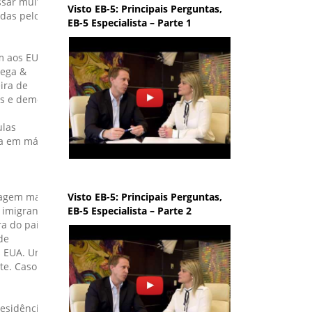
ssar muito
Visto EB-5: Principais Perguntas,
adas pelos
EB-5 Especialista – Parte 1
m aos EUA,
dega &
ira de
os e demora
ulas
ja em más
Visto EB-5: Principais Perguntas,
iagem mais
EB-5 Especialista – Parte 2
 imigrante
ra do país
de
os EUA. Uma
te. Caso a
residência