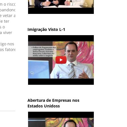
m o risco de
abandono.
 vetar a
e ter
s o
Imigração Visto L-1
a viver
tigo nos
os fatores
Abertura de Empresas nos
Estados Unidoss