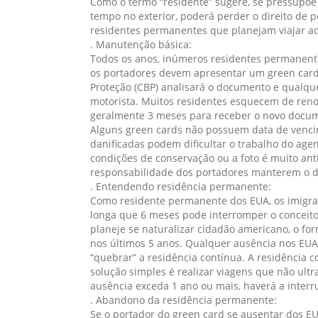
Como o termo “residente” sugere, se pressupõe 
tempo no exterior, poderá perder o direito de 
residentes permanentes que planejam viajar ao 
. Manutenção básica:
Todos os anos, inúmeros residentes permanent
os portadores devem apresentar um green card
Proteção (CBP) analisará o documento e qualque
motorista. Muitos residentes esquecem de reno
geralmente 3 meses para receber o novo docu
Alguns green cards não possuem data de vencim
danificadas podem dificultar o trabalho do age
condições de conservação ou a foto é muito anti
responsabilidade dos portadores manterem o d
. Entendendo residência permanente:
Como residente permanente dos EUA, os imigrant
longa que 6 meses pode interromper o conceito 
planeje se naturalizar cidadão americano, o for
nos últimos 5 anos. Qualquer ausência nos EUA 
“quebrar” a residência contínua. A residência 
solução simples é realizar viagens que não ultr
ausência exceda 1 ano ou mais, haverá a interr
. Abandono da residência permanente:
Se o portador do green card se ausentar dos EU