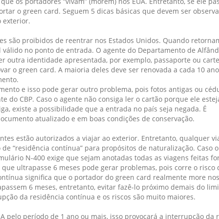
que os portadores “vivam” (morem) nos EUA. Entretanto, se ele pa
portar o green card. Seguem 5 dicas básicas que devem ser observ
exterior.
es são proibidos de reentrar nos Estados Unidos. Quando retorna
 válido no ponto de entrada. O agente do Departamento de Alfân
r outra identidade apresentada, por exemplo, passaporte ou carte
var o green card. A maioria deles deve ser renovada a cada 10 an
mento.
ento e isso pode gerar outro problema, pois fotos antigas ou céd
nte do CBP. Caso o agente não consiga ler o cartão porque ele este
ga, existe a possibilidade que a entrada no país seja negada. É
ocumento atualizado e em boas condições de conservação.
es estão autorizados a viajar ao exterior. Entretanto, qualquer v
de “residência contínua” para propósitos de naturalização. Caso o
mulário N-400 exige que sejam anotadas todas as viagens feitas fo
que ultrapasse 6 meses pode gerar problemas, pois corre o risco 
contínua significa que o portador do green card realmente more n
apassem 6 meses, entretanto, evitar fazê-lo próximo demais do limi
upção da residência contínua e os riscos são muito maiores.
A pelo período de 1 ano ou mais, isso provocará a interrupção da 