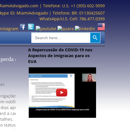
MiamiAdvogado.com
| Telefone: U.S. +1 (305) 602-9099
kype ID: MiamiAdvogado | Telefone: BR: 01130425607
WhatsApp/U.S. Cell: 786.477.0399
Search Button
Search
for:
A Repercussão do COVID-19 nos
Aspectos de Imigracao para os
 perda do
EUA
des
brigações
m notificar
 dias após
ard a cada
talhes.
o status.