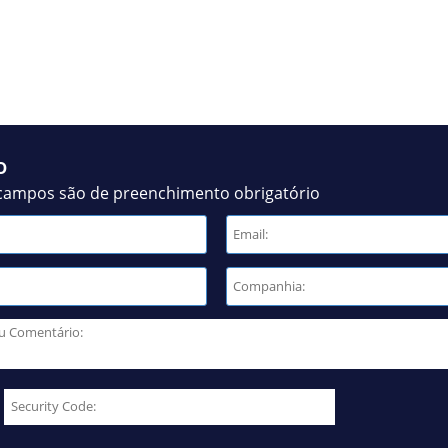
o
campos são de preenchimento obrigatório