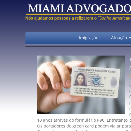
Imigração
Atuação
10 anos através do formulário I-90. Entretanto,
Os portadores do green card podem viajar para