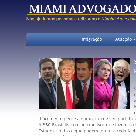
Imigração
Atuação
dificilmente perde a nomeação de seu partido, 
A BBC Brasil listou cinco motivos que fazem da
Estados Unidos e que podem tornar a rodada de