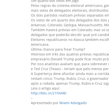
Um quarto dos votos em jogo
Pelas regras do sistema eleitoral americano, 
mais votos de delegados eleitorais, distribuíd
Os dois partidos realizam prévias separadas e
Os votos de um quarto dos delegados dos dois p
Arkansas, Colorado, Geórgia, Massachusetts, Mi
Também haverá prévias em Colorado, mas só os 
delegados que poderão decidir qual pré-candida
Eleitores republicanos no Alasca também escol
Americana.
Última chance para frear Trump?
Vitorioso em três das quatros prévias republica
empresário Donald Trump pode ficar muito pr
Por isso analistas avaliam que, para sobreviver
e Ted Cruz (Texas) – teriam que pelo menos 
A Superterça deve afunilar ainda mais a corrid
restam cinco: Trump, Rubio, Cruz, o governador 
após a rodada, apenas Trump, Rubio e Cruz sig
Leia o artigo aqui:
http://bbc.in/21FXAWi
–
Apresentado por
Miami Advogado