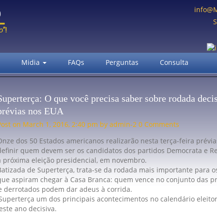
info@
S
Midia
FAQs
Perguntas
Consulta
Superterça: O que você precisa saber sobre rodada deci
prévias nos EUA
Post on March 1, 2016, 2:40 pm by admin-2 0 Comments
Onze dos 50 Estados americanos realizarão nesta terça-feira prévia
definir quem devem ser os candidatos dos partidos Democrata e R
à próxima eleição presidencial, em novembro.
Batizada de Superterça, trata-se da rodada mais importante para os
que aspiram chegar à Casa Branca: quem vence no conjunto das pr
e derrotados podem dar adeus à corrida.
 Superterça um dos principais acontecimentos no calendário eleitor
ste ano decisiva.