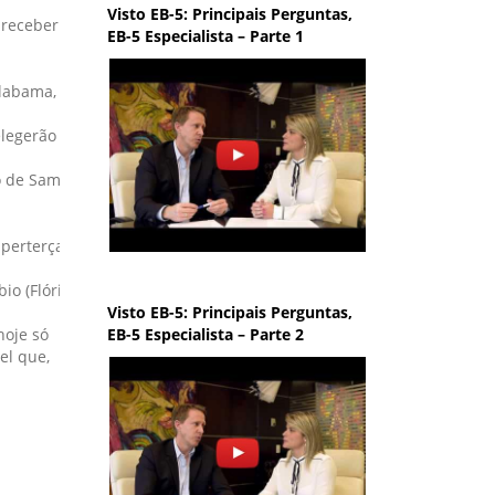
Visto EB-5: Principais Perguntas,
 receber
EB-5 Especialista – Parte 1
Alabama,
elegerão
io de Samoa
perterça, o
io (Flórida)
Visto EB-5: Principais Perguntas,
EB-5 Especialista – Parte 2
hoje só
el que,