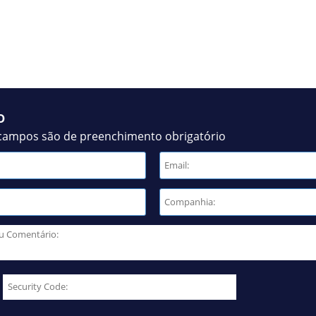
o
campos são de preenchimento obrigatório