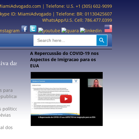
MiamiAdvogado.com
| Telefone: U.S. +1 (305) 602-9099
kype ID: MiamiAdvogado | Telefone: BR: 01130425607
WhatsApp/U.S. Cell: 786.477.0399
Search Button
Search
for:
A Repercussão do COVID-19 nos
Aspectos de Imigracao para os
siva das
EUA
s para
epublicano
 políticos
évias
al dos