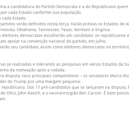
ganha a candidatura do Partido Democrata e a do Republicano quem
os por cada Estado conforme sua população.
m cada Estado.
artidos serão definidos nesta terça. Farão prévias os Estados de 
nnesota, Oklahoma, Tennessee, Texas, Vermont e Virgínia.
eleitores democratas escolherão um candidato: os republicanos 
to apoiar na convenção nacional do partido, em julho.
herão seu candidato, assim como eleitores democratas no territór
nas já realizadas e liderando as pesquisas em vários Estados da Su
óximo da nomeação após a rodada.
 na disputa, seus principais competidores – os senadores Marco Rub
perder de Trump por uma margem pequena.
a republicana. Dos 17 pré-candidatos que se lançaram na disputa, 
de Ohio, John Kasich, e o neurocirurgião Ben Carson. É bem possív
am.